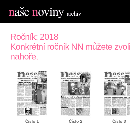
n
aše
n
oviny
archiv
Ročník: 2018
Konkrétní ročník NN můžete zv
nahoře.
Číslo 1
Číslo 2
Číslo 3