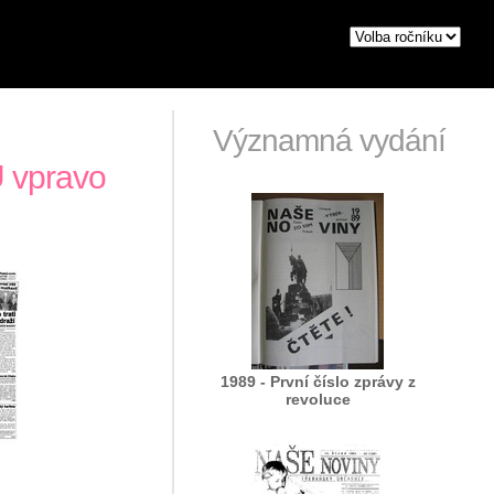
Významná vydání
 vpravo
1989 - První číslo zprávy z
revoluce